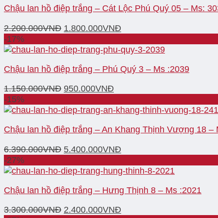
Chậu lan hồ điệp trắng – Cát Lộc Phú Quý 05 – Ms: 3
2.200.000
VNĐ
1.800.000
VNĐ
-17%
Chậu lan hồ điệp trắng – Phú Quý 3 – Ms :2039
1.150.000
VNĐ
950.000
VNĐ
-15%
Chậu lan hồ điệp trắng – An Khang Thịnh Vượng 18 –
6.390.000
VNĐ
5.400.000
VNĐ
-27%
Chậu lan hồ điệp trắng – Hưng Thịnh 8 – Ms :2021
3.300.000
VNĐ
2.400.000
VNĐ