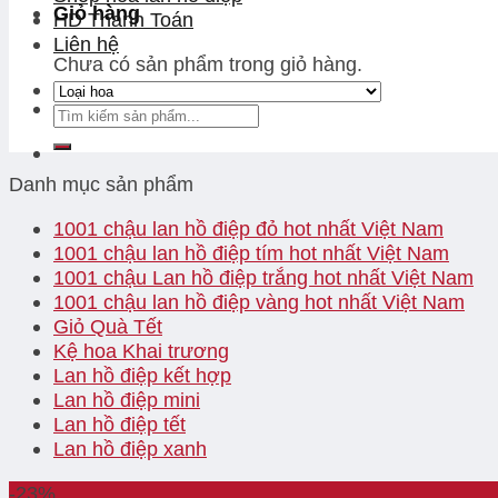
Giỏ hàng
HD Thanh Toán
Liên hệ
Chưa có sản phẩm trong giỏ hàng.
Danh mục sản phẩm
1001 chậu lan hồ điệp đỏ hot nhất Việt Nam
1001 chậu lan hồ điệp tím hot nhất Việt Nam
1001 chậu Lan hồ điệp trắng hot nhất Việt Nam
1001 chậu lan hồ điệp vàng hot nhất Việt Nam
Giỏ Quà Tết
Kệ hoa Khai trương
Lan hồ điệp kết hợp
Lan hồ điệp mini
Lan hồ điệp tết
Lan hồ điệp xanh
-23%