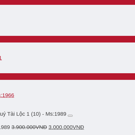
1
s:1966
ý Tài Lộc 1 (10) - Ms:1989
1989
3.900.000
VNĐ
3.000.000
VNĐ