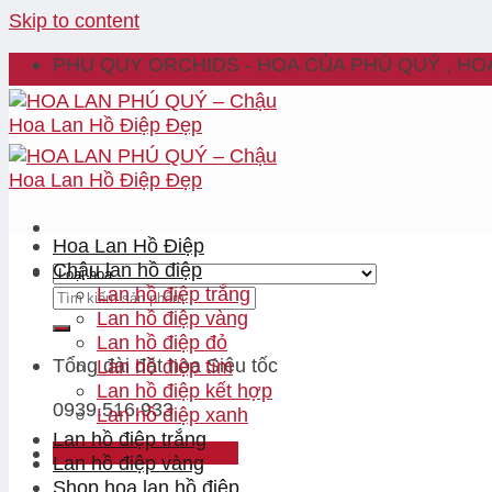
Skip to content
PHU QUY ORCHIDS - HOA CỦA PHÚ QUÝ , HO
Hoa Lan Hồ Điệp
Chậu lan hồ điệp
Lan hồ điệp trắng
Lan hồ điệp vàng
Lan hồ điệp đỏ
Tổng đài đặt hoa
Siêu tốc
Lan hồ điệp tím
Lan hồ điệp kết hợp
0939.516.933
Lan hồ điệp xanh
Lan hồ điệp trắng
Đăng nhập / Đăng ký
Lan hồ điệp vàng
Shop hoa lan hồ điệp