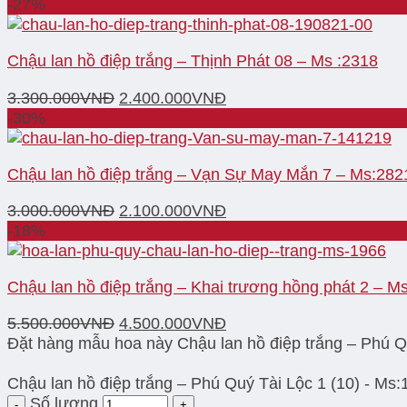
-27%
Chậu lan hồ điệp trắng – Thịnh Phát 08 – Ms :2318
3.300.000
VNĐ
2.400.000
VNĐ
-30%
Chậu lan hồ điệp trắng – Vạn Sự May Mắn 7 – Ms:282
3.000.000
VNĐ
2.100.000
VNĐ
-18%
Chậu lan hồ điệp trắng – Khai trương hồng phát 2 – M
5.500.000
VNĐ
4.500.000
VNĐ
Đặt hàng mẫu hoa này Chậu lan hồ điệp trắng – Phú Qu
Chậu lan hồ điệp trắng – Phú Quý Tài Lộc 1 (10) - Ms:
Số lượng