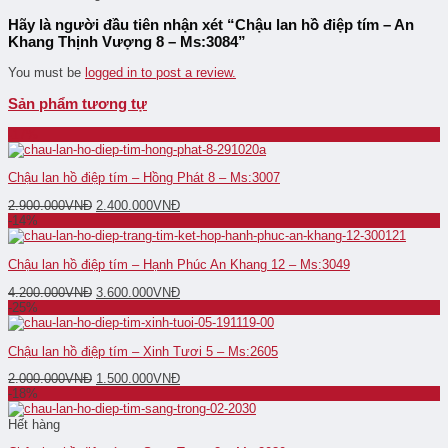
Hãy là người đầu tiên nhận xét “Chậu lan hồ điệp tím – An
Khang Thịnh Vượng 8 – Ms:3084”
You must be
logged in to post a review.
Sản phẩm tương tự
-17%
Chậu lan hồ điệp tím – Hồng Phát 8 – Ms:3007
2.900.000
VNĐ
2.400.000
VNĐ
-14%
Chậu lan hồ điệp tím – Hạnh Phúc An Khang 12 – Ms:3049
4.200.000
VNĐ
3.600.000
VNĐ
-25%
Chậu lan hồ điệp tím – Xinh Tươi 5 – Ms:2605
2.000.000
VNĐ
1.500.000
VNĐ
-18%
Hết hàng