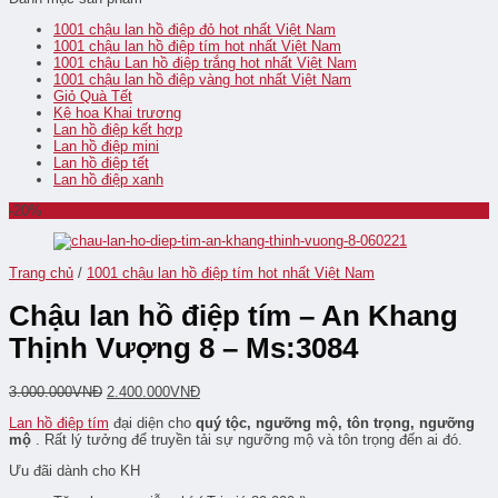
1001 chậu lan hồ điệp đỏ hot nhất Việt Nam
1001 chậu lan hồ điệp tím hot nhất Việt Nam
1001 chậu Lan hồ điệp trắng hot nhất Việt Nam
1001 chậu lan hồ điệp vàng hot nhất Việt Nam
Giỏ Quà Tết
Kệ hoa Khai trương
Lan hồ điệp kết hợp
Lan hồ điệp mini
Lan hồ điệp tết
Lan hồ điệp xanh
-20%
Trang chủ
/
1001 chậu lan hồ điệp tím hot nhất Việt Nam
Chậu lan hồ điệp tím – An Khang
Thịnh Vượng 8 – Ms:3084
3.000.000
VNĐ
2.400.000
VNĐ
Lan hồ điệp tím
đại diện cho
quý tộc, ngưỡng mộ, tôn trọng, ngưỡng
mộ
. Rất lý tưởng để truyền tải sự ngưỡng mộ và tôn trọng đến ai đó.
Ưu đãi dành cho KH