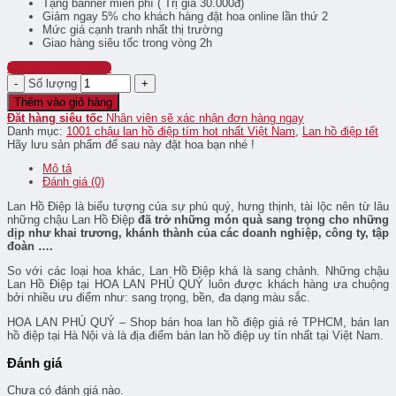
Tặng banner miễn phí ( Trị giá 30.000đ)
Giảm ngay 5% cho khách hàng đặt hoa online lần thứ 2
Mức giá cạnh tranh nhất thị trường
Giao hàng siêu tốc trong vòng 2h
Hotline: 0939516933
Số lượng
Thêm vào giỏ hàng
Đặt hàng siêu tốc
Nhân viên sẽ xác nhận đơn hàng ngay
Danh mục:
1001 chậu lan hồ điệp tím hot nhất Việt Nam
,
Lan hồ điệp tết
Hãy lưu sản phẩm để sau này đặt hoa bạn nhé !
Mô tả
Đánh giá (0)
Lan Hồ Điệp là biểu tượng của sự phú quý, hưng thịnh, tài lộc nên từ lâu
những chậu Lan Hồ Điệp
đã trở những món quà sang trọng cho những
dịp như khai trương, khánh thành của các doanh nghiệp, công ty, tập
đoàn ….
So với các loại hoa khác, Lan Hồ Điệp khá là sang chảnh. Những chậu
Lan Hồ Điệp tại HOA LAN PHÚ QUÝ luôn được khách hàng ưa chuộng
bởi nhiều ưu điểm như: sang trọng, bền, đa dạng màu sắc.
HOA LAN PHÚ QUÝ – Shop bán hoa lan hồ điệp giá rẻ TPHCM, bán lan
hồ điệp tại Hà Nội và là địa điểm bán lan hồ điệp uy tín nhất tại Việt Nam.
Đánh giá
Chưa có đánh giá nào.