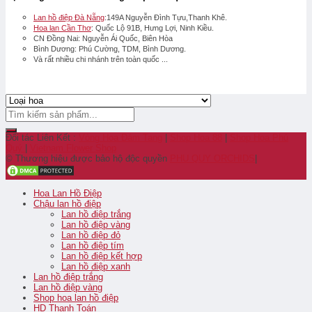
Lan hồ điệp Đà Nẵng
:149A Nguyễn Đình Tựu,Thanh Khê.
Hoa lan Cần Thơ
: Quốc Lộ 91B, Hưng Lợi, Ninh Kiều.
CN Đồng Nai: Nguyễn Ái Quốc, Biên Hòa
Bình Dương: Phú Cường, TDM, Bình Dương.
Và rất nhiều chi nhánh trên toàn quốc ...
Đối tác Liên Kết :
Vòng Hoa Đám Tang
|
Shop Hoa 88
|
Shop Hoa Phú
Quý
|
Vietnam Flower Shop
© Thương hiệu được bảo hộ độc quyền
PHU QUY ORCHIDS
|
Hoa Lan Hồ Điệp
Chậu lan hồ điệp
Lan hồ điệp trắng
Lan hồ điệp vàng
Lan hồ điệp đỏ
Lan hồ điệp tím
Lan hồ điệp kết hợp
Lan hồ điệp xanh
Lan hồ điệp trắng
Lan hồ điệp vàng
Shop hoa lan hồ điệp
HD Thanh Toán