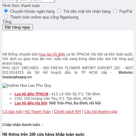
Hình thức thanh toán
Chuyển khoản ngân hàng
Trả tiền mặt khi nhận hàng
PayPal
Thanh toán online qua cổng Nganluong
Tổng:
Đặt hàng ngay
Hệ thống chuyên bán
hoa lan hồ điệp
uy tín TPHCM, Hà Nội và trên toàn quốc.
Với dịch vụ giao hoa tận nơi, mẫu mã sang trọng đảm bảo làm hài lòng quý
khách hàng.
PHU QUY ORCHIDS - 360 FRESH FLOWER IMPORT EXPORT JSC - MST:
0313524315 do Sở Kế hoạch đầu tư TP HCM cấp -
Website:
hoalanphuquy.vn
Lan hồ điệp TPHCM
:
413, Lê Văn Sỹ, P.2, Tân Bình.
CN2: 255 Hoàng Văn Thụ, P.2, Tân Bình, HCM.
Lan hồ điệp Hà Nội
: 56B Trần Phú, Ba Đình, Hà Nội
|
Chính sách KH
|
CS bảo mật
|
HD Thanh Toán
Câu hỏi thường gặp
Chấp nhận thanh toán :
Hệ thống trên 100 cửa hàng khắp toàn quốc