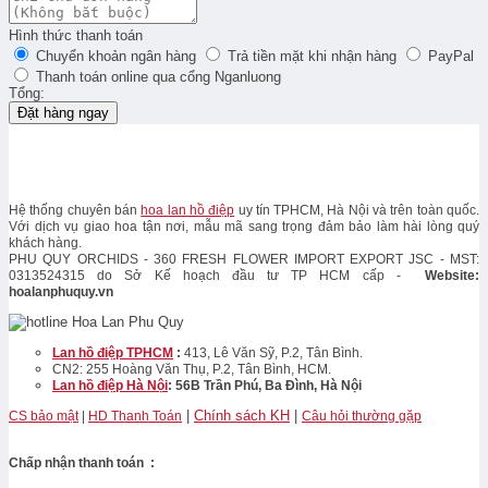
Hình thức thanh toán
Chuyển khoản ngân hàng
Trả tiền mặt khi nhận hàng
PayPal
Thanh toán online qua cổng Nganluong
Tổng:
Đặt hàng ngay
Hệ thống chuyên bán
hoa lan hồ điệp
uy tín TPHCM, Hà Nội và trên toàn quốc.
Với dịch vụ giao hoa tận nơi, mẫu mã sang trọng đảm bảo làm hài lòng quý
khách hàng.
PHU QUY ORCHIDS - 360 FRESH FLOWER IMPORT EXPORT JSC - MST:
0313524315 do Sở Kế hoạch đầu tư TP HCM cấp -
Website:
hoalanphuquy.vn
Lan hồ điệp TPHCM
:
413, Lê Văn Sỹ, P.2, Tân Bình.
CN2: 255 Hoàng Văn Thụ, P.2, Tân Bình, HCM.
Lan hồ điệp Hà Nội
: 56B Trần Phú, Ba Đình, Hà Nội
|
Chính sách KH
|
CS bảo mật
|
HD Thanh Toán
Câu hỏi thường gặp
Chấp nhận thanh toán :