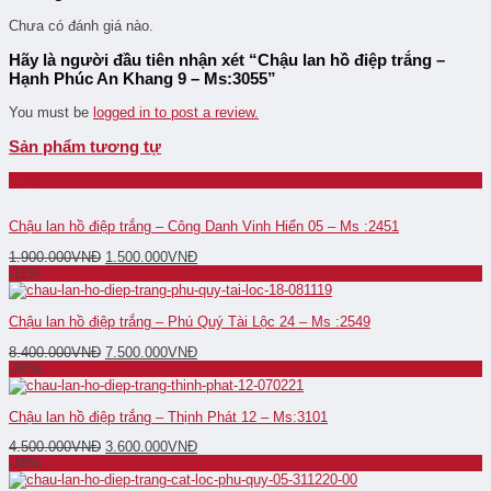
Chưa có đánh giá nào.
Hãy là người đầu tiên nhận xét “Chậu lan hồ điệp trắng –
Hạnh Phúc An Khang 9 – Ms:3055”
You must be
logged in to post a review.
Sản phẩm tương tự
-21%
Chậu lan hồ điệp trắng – Công Danh Vinh Hiển 05 – Ms :2451
1.900.000
VNĐ
1.500.000
VNĐ
-11%
Chậu lan hồ điệp trắng – Phú Quý Tài Lộc 24 – Ms :2549
8.400.000
VNĐ
7.500.000
VNĐ
-20%
Chậu lan hồ điệp trắng – Thịnh Phát 12 – Ms:3101
4.500.000
VNĐ
3.600.000
VNĐ
-18%