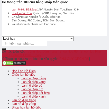
Hệ thống trên 100 cửa hàng khắp toàn quốc
Lan hồ điệp Đà Nẵng
:149A Nguyễn Đình Tựu,Thanh Khê.
Hoa lan Cần Thơ
: Quốc Lộ 91B, Hưng Lợi, Ninh Kiều.
CN Đồng Nai: Nguyễn Ái Quốc, Biên Hòa
Bình Dương: Phú Cường, TDM, Bình Dương.
Và rất nhiều chi nhánh trên toàn quốc ...
Đối tác Liên Kết :
Vòng Hoa Đám Tang
|
Shop Hoa 88
|
Shop Hoa Phú
Quý
|
Vietnam Flower Shop
© Thương hiệu được bảo hộ độc quyền
PHU QUY ORCHIDS
|
Hoa Lan Hồ Điệp
Chậu lan hồ điệp
Lan hồ điệp trắng
Lan hồ điệp vàng
Lan hồ điệp đỏ
Lan hồ điệp tím
Lan hồ điệp kết hợp
Lan hồ điệp xanh
Lan hồ điệp trắng
Lan hồ điệp vàng
Shop hoa lan hồ điệp