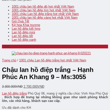
1001 chậu lan hồ điệp đỏ hot nhất Việt Nam
1001 chậu lan hồ điệp tím hot nhất Việt Nam
1001 chậu Lan hồ điệp trắng hot nhất Việt Nam
1001 chậu lan hồ điệp vàng hot nhất Việt Nam
Giỏ Quà Tết
Kệ hoa Khai trương
Lan hồ điệp kết hợp
Lan hồ điệp mini
Lan hồ điệp tết
Lan hồ điệp xanh
-18%
Trang chủ
/
1001 chậu Lan hồ điệp trắng hot nhất Việt Nam
Chậu lan hồ điệp trắng – Hạnh
Phúc An Khang 9 – Ms:3055
3.300.000
VNĐ
2.700.000
VNĐ
Lan hồ điệp trắng
Phú Quý 06, mang ý nghĩa cầu chúc Vinh Hoa Phú Quý
,
thích hợp để trưng tại những không gian như sảnh phòng khách
lớn, các nhà hàng, khách sạn cao cấp.
Ưu đãi dành cho KH