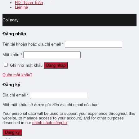
HD Thanh Toán
Liên hệ
Gọi ngay
Đăng nhập
Tên tài khoản hoặc địa chỉ email
*
Mật khẩu
*
Ghi nhớ mật khẩu
Đăng nhập
Quên mật khẩu?
Đăng ký
Địa chỉ email
*
Một mật khẩu sẽ được gửi đến địa chỉ email của bạn.
Your personal data will be used to support your experience throughout this
website, to manage access to your account, and for other purposes
described in our
chính sách riêng tư
.
Đăng ký