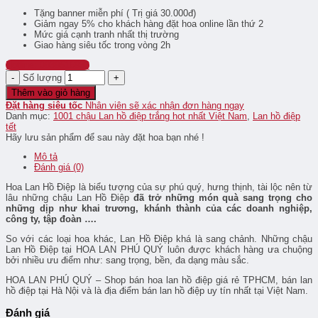
Tặng banner miễn phí ( Trị giá 30.000đ)
Giảm ngay 5% cho khách hàng đặt hoa online lần thứ 2
Mức giá cạnh tranh nhất thị trường
Giao hàng siêu tốc trong vòng 2h
Hotline: 0939516933
Số lượng
Thêm vào giỏ hàng
Đặt hàng siêu tốc
Nhân viên sẽ xác nhận đơn hàng ngay
Danh mục:
1001 chậu Lan hồ điệp trắng hot nhất Việt Nam
,
Lan hồ điệp
tết
Hãy lưu sản phẩm để sau này đặt hoa bạn nhé !
Mô tả
Đánh giá (0)
Hoa Lan Hồ Điệp là biểu tượng của sự phú quý, hưng thịnh, tài lộc nên từ
lâu những chậu Lan Hồ Điệp
đã trở những món quà sang trọng cho
những dịp như khai trương, khánh thành của các doanh nghiệp,
công ty, tập đoàn ….
So với các loại hoa khác, Lan Hồ Điệp khá là sang chảnh. Những chậu
Lan Hồ Điệp tại HOA LAN PHÚ QUÝ luôn được khách hàng ưa chuộng
bởi nhiều ưu điểm như: sang trọng, bền, đa dạng màu sắc.
HOA LAN PHÚ QUÝ – Shop bán hoa lan hồ điệp giá rẻ TPHCM, bán lan
hồ điệp tại Hà Nội và là địa điểm bán lan hồ điệp uy tín nhất tại Việt Nam.
Đánh giá