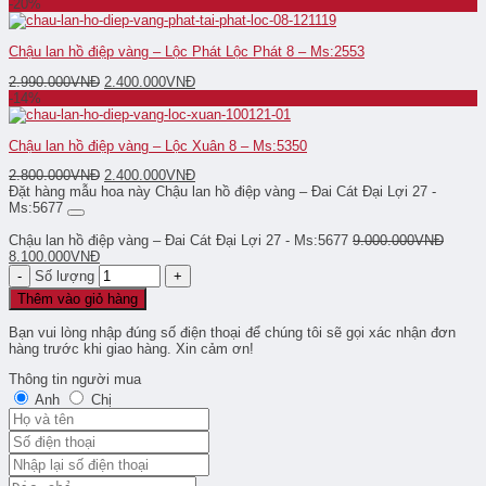
-20%
Chậu lan hồ điệp vàng – Lộc Phát Lộc Phát 8 – Ms:2553
2.990.000
VNĐ
2.400.000
VNĐ
-14%
Chậu lan hồ điệp vàng – Lộc Xuân 8 – Ms:5350
2.800.000
VNĐ
2.400.000
VNĐ
Đặt hàng mẫu hoa này Chậu lan hồ điệp vàng – Đai Cát Đại Lợi 27 -
Ms:5677
Chậu lan hồ điệp vàng – Đai Cát Đại Lợi 27 - Ms:5677
9.000.000
VNĐ
8.100.000
VNĐ
Số lượng
Thêm vào giỏ hàng
Bạn vui lòng nhập đúng số điện thoại để chúng tôi sẽ gọi xác nhận đơn
hàng trước khi giao hàng. Xin cảm ơn!
Thông tin người mua
Anh
Chị