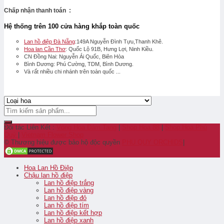
Chấp nhận thanh toán :
Hệ thống trên 100 cửa hàng khắp toàn quốc
Lan hồ điệp Đà Nẵng
:149A Nguyễn Đình Tựu,Thanh Khê.
Hoa lan Cần Thơ
: Quốc Lộ 91B, Hưng Lợi, Ninh Kiều.
CN Đồng Nai: Nguyễn Ái Quốc, Biên Hòa
Bình Dương: Phú Cường, TDM, Bình Dương.
Và rất nhiều chi nhánh trên toàn quốc ...
Đối tác Liên Kết :
Vòng Hoa Đám Tang
|
Shop Hoa 88
|
Shop Hoa Phú
Quý
|
Vietnam Flower Shop
© Thương hiệu được bảo hộ độc quyền
PHU QUY ORCHIDS
|
Hoa Lan Hồ Điệp
Chậu lan hồ điệp
Lan hồ điệp trắng
Lan hồ điệp vàng
Lan hồ điệp đỏ
Lan hồ điệp tím
Lan hồ điệp kết hợp
Lan hồ điệp xanh