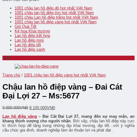
1001 chậu lan hồ điệp đỏ hot nhất Việt Nam
1001 chậu lan hồ điệp tím hot nhất Việt Nam
1001 chậu Lan hồ điệp trắng hot nhất Việt Nam
1001 chậu lan hồ điệp vàng hot nhất Việt Nam
Giỏ Quà Tết
Kệ hoa Khai trương
Lan hồ điệp kết hợp
Lan hồ điệp mini
Lan hồ điệp tết
Lan hồ điệp xanh
-10%
Trang chủ
/
1001 chậu lan hồ điệp vàng hot nhất Việt Nam
Chậu lan hồ điệp vàng – Đai Cát
Đại Lợi 27 – Ms:5677
9.000.000
VNĐ
8.100.000
VNĐ
Lan hồ điệp vàng
– Đai Cát Đại Lợi 27, mang đến sự may mắn, an
khang thịnh vượng cho người nhận
. Bởi vậy, chậu lan hồ điệp này cực
kì thích hợp để tặng trong những dịp khai trương, dịp tết…với ý nghĩa
cầu chúc gia đình, doanh nghiệp làm ăn thuận lợi và phát đạt .