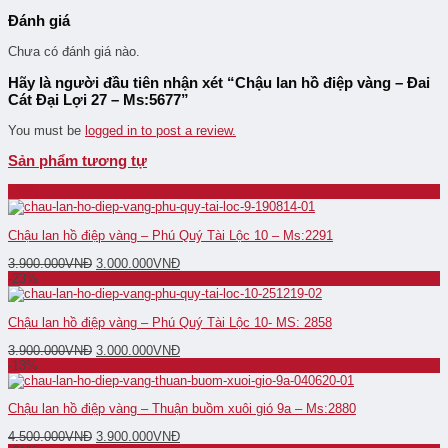
Đánh giá
Chưa có đánh giá nào.
Hãy là người đầu tiên nhận xét “Chậu lan hồ điệp vàng – Đai
Cát Đại Lợi 27 – Ms:5677”
You must be
logged in to post a review.
Sản phẩm tương tự
-23%
Chậu lan hồ điệp vàng – Phú Quý Tài Lộc 10 – Ms:2291
3.900.000
VNĐ
3.000.000
VNĐ
-23%
Chậu lan hồ điệp vàng – Phú Quý Tài Lộc 10- MS: 2858
3.900.000
VNĐ
3.000.000
VNĐ
-13%
Chậu lan hồ điệp vàng – Thuận buồm xuôi gió 9a – Ms:2880
4.500.000
VNĐ
3.900.000
VNĐ