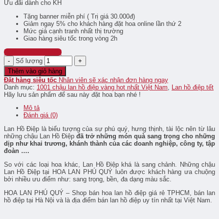
Ưu đãi dành cho KH
Tặng banner miễn phí ( Trị giá 30.000đ)
Giảm ngay 5% cho khách hàng đặt hoa online lần thứ 2
Mức giá cạnh tranh nhất thị trường
Giao hàng siêu tốc trong vòng 2h
Hotline: 0939516933
Số lượng
Thêm vào giỏ hàng
Đặt hàng siêu tốc
Nhân viên sẽ xác nhận đơn hàng ngay
Danh mục:
1001 chậu lan hồ điệp vàng hot nhất Việt Nam
,
Lan hồ điệp tết
Hãy lưu sản phẩm để sau này đặt hoa bạn nhé !
Mô tả
Đánh giá (0)
Lan Hồ Điệp là biểu tượng của sự phú quý, hưng thịnh, tài lộc nên từ lâu
những chậu Lan Hồ Điệp
đã trở những món quà sang trọng cho những
dịp như khai trương, khánh thành của các doanh nghiệp, công ty, tập
đoàn ….
So với các loại hoa khác, Lan Hồ Điệp khá là sang chảnh. Những chậu
Lan Hồ Điệp tại HOA LAN PHÚ QUÝ luôn được khách hàng ưa chuộng
bởi nhiều ưu điểm như: sang trọng, bền, đa dạng màu sắc.
HOA LAN PHÚ QUÝ – Shop bán hoa lan hồ điệp giá rẻ TPHCM, bán lan
hồ điệp tại Hà Nội và là địa điểm bán lan hồ điệp uy tín nhất tại Việt Nam.