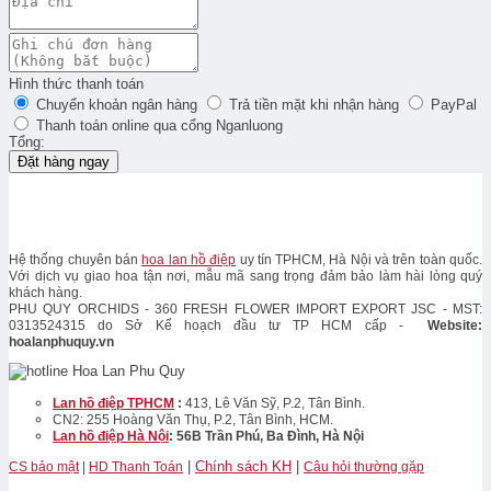
Hình thức thanh toán
Chuyển khoản ngân hàng
Trả tiền mặt khi nhận hàng
PayPal
Thanh toán online qua cổng Nganluong
Tổng:
Đặt hàng ngay
Hệ thống chuyên bán
hoa lan hồ điệp
uy tín TPHCM, Hà Nội và trên toàn quốc.
Với dịch vụ giao hoa tận nơi, mẫu mã sang trọng đảm bảo làm hài lòng quý
khách hàng.
PHU QUY ORCHIDS - 360 FRESH FLOWER IMPORT EXPORT JSC - MST:
0313524315 do Sở Kế hoạch đầu tư TP HCM cấp -
Website:
hoalanphuquy.vn
Lan hồ điệp TPHCM
:
413, Lê Văn Sỹ, P.2, Tân Bình.
CN2: 255 Hoàng Văn Thụ, P.2, Tân Bình, HCM.
Lan hồ điệp Hà Nội
: 56B Trần Phú, Ba Đình, Hà Nội
|
Chính sách KH
|
CS bảo mật
|
HD Thanh Toán
Câu hỏi thường gặp