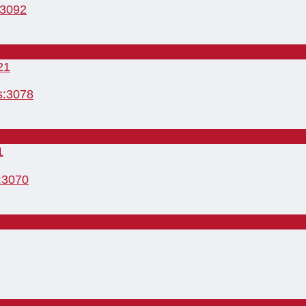
:3092
s:3078
:3070