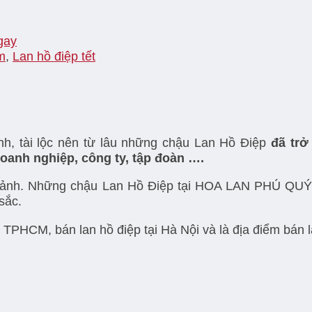
gay
m
,
Lan hồ điệp tết
nh, tài lộc nên từ lâu những chậu Lan Hồ Điệp
đã trở
oanh nghiệp, công ty, tập đoàn ….
g chảnh. Những chậu Lan Hồ Điệp tại HOA LAN PHÚ QU
sắc.
HCM, bán lan hồ điệp tại Hà Nội và là địa điểm bán lan