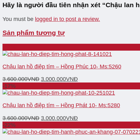
Hãy là người đầu tiên nhận xét “Chậu lan 
You must be
logged in to post a review.
Sản phẩm tương tự
-17%
Chậu lan hồ điệp tím – Hồng Phúc 10- Ms:5260
3.600.000
VNĐ
3.000.000
VNĐ
-17%
Chậu lan hồ điệp tím – Hồng Phát 10- Ms:5280
3.600.000
VNĐ
3.000.000
VNĐ
-22%