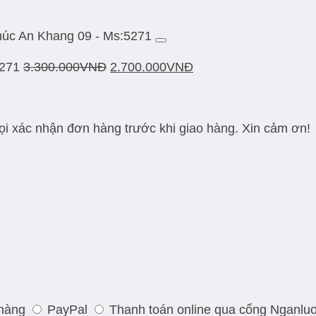
húc An Khang 09 - Ms:5271
5271
3.300.000
VNĐ
2.700.000
VNĐ
gọi xác nhận đơn hàng trước khi giao hàng. Xin cảm ơn!
 hàng
PayPal
Thanh toán online qua cổng Nganlu