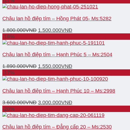
-17%
Chậu lan hồ điệp tím – Hồng Phát 05- Ms:5282
1.800.000
VNĐ
1.500.000
VNĐ
-18%
Chậu lan hồ điệp tím – Hạnh Phúc 5 – Ms:2504
1.890.000
VNĐ
1.550.000
VNĐ
-17%
Chậu lan hồ điệp tím – Hạnh Phúc 10 – Ms:2998
3.600.000
VNĐ
3.000.000
VNĐ
-20%
Chậu lan hồ điệp tím – Đẳng cấp 20 – Ms:2530