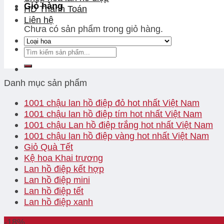
Giỏ hàng
HD Thanh Toán
Liên hệ
Chưa có sản phẩm trong giỏ hàng.
Danh mục sản phẩm
1001 chậu lan hồ điệp đỏ hot nhất Việt Nam
1001 chậu lan hồ điệp tím hot nhất Việt Nam
1001 chậu Lan hồ điệp trắng hot nhất Việt Nam
1001 chậu lan hồ điệp vàng hot nhất Việt Nam
Giỏ Quà Tết
Kệ hoa Khai trương
Lan hồ điệp kết hợp
Lan hồ điệp mini
Lan hồ điệp tết
Lan hồ điệp xanh
-18%