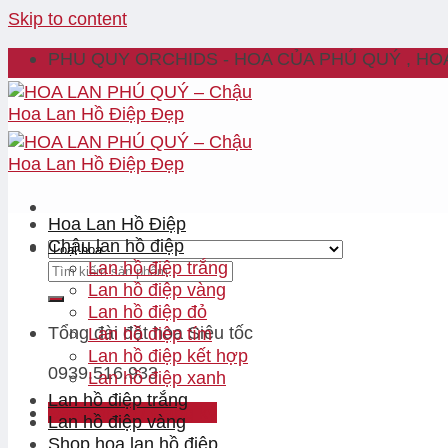
Skip to content
PHU QUY ORCHIDS - HOA CỦA PHÚ QUÝ , HO
Hoa Lan Hồ Điệp
Chậu lan hồ điệp
Lan hồ điệp trắng
Lan hồ điệp vàng
Lan hồ điệp đỏ
Tổng đài đặt hoa
Siêu tốc
Lan hồ điệp tím
Lan hồ điệp kết hợp
0939.516.933
Lan hồ điệp xanh
Lan hồ điệp trắng
Đăng nhập / Đăng ký
Lan hồ điệp vàng
Shop hoa lan hồ điệp