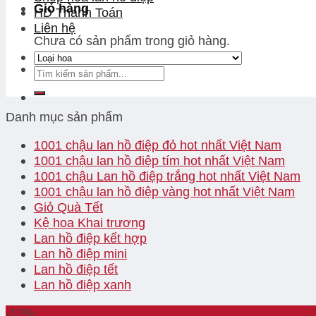
Giỏ hàng
HD Thanh Toán
Liên hệ
Chưa có sản phẩm trong giỏ hàng.
Danh mục sản phẩm
1001 chậu lan hồ điệp đỏ hot nhất Việt Nam
1001 chậu lan hồ điệp tím hot nhất Việt Nam
1001 chậu Lan hồ điệp trắng hot nhất Việt Nam
1001 chậu lan hồ điệp vàng hot nhất Việt Nam
Giỏ Quà Tết
Kệ hoa Khai trương
Lan hồ điệp kết hợp
Lan hồ điệp mini
Lan hồ điệp tết
Lan hồ điệp xanh
-12%