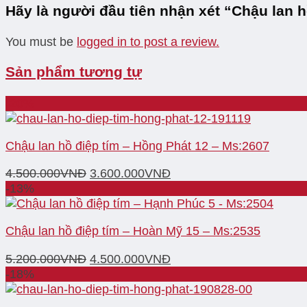
Hãy là người đầu tiên nhận xét “Chậu lan 
You must be
logged in to post a review.
Sản phẩm tương tự
-20%
Chậu lan hồ điệp tím – Hồng Phát 12 – Ms:2607
4.500.000
VNĐ
3.600.000
VNĐ
-13%
Chậu lan hồ điệp tím – Hoàn Mỹ 15 – Ms:2535
5.200.000
VNĐ
4.500.000
VNĐ
-18%