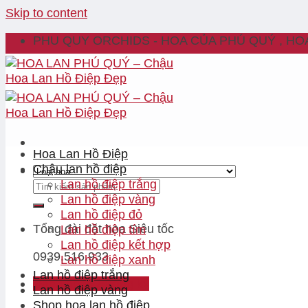
Skip to content
PHU QUY ORCHIDS - HOA CỦA PHÚ QUÝ , HO
Hoa Lan Hồ Điệp
Chậu lan hồ điệp
Lan hồ điệp trắng
Lan hồ điệp vàng
Lan hồ điệp đỏ
Tổng đài đặt hoa
Siêu tốc
Lan hồ điệp tím
Lan hồ điệp kết hợp
0939.516.933
Lan hồ điệp xanh
Lan hồ điệp trắng
Đăng nhập / Đăng ký
Lan hồ điệp vàng
Shop hoa lan hồ điệp