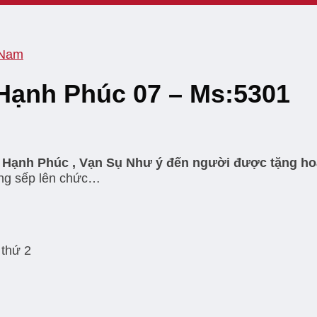
 Nam
 Hạnh Phúc 07 – Ms:5301
c Hạnh Phúc , Vạn Sụ Như ý đến người được tặng ho
ừng sếp lên chức…
 thứ 2