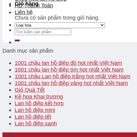
Giỏ hàng
HD Thanh Toán
Liên hệ
Chưa có sản phẩm trong giỏ hàng.
Danh mục sản phẩm
1001 chậu lan hồ điệp đỏ hot nhất Việt Nam
1001 chậu lan hồ điệp tím hot nhất Việt Nam
1001 chậu Lan hồ điệp trắng hot nhất Việt Nam
1001 chậu lan hồ điệp vàng hot nhất Việt Nam
Giỏ Quà Tết
Kệ hoa Khai trương
Lan hồ điệp kết hợp
Lan hồ điệp mini
Lan hồ điệp tết
Lan hồ điệp xanh
-28%