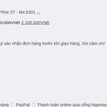
 Phúc 07 - Ms:5301
00.000
VNĐ
2.100.000
VNĐ
gọi xác nhận đơn hàng trước khi giao hàng. Xin cảm ơn!
 hàng
PayPal
Thanh toán online qua cổng Nganlu