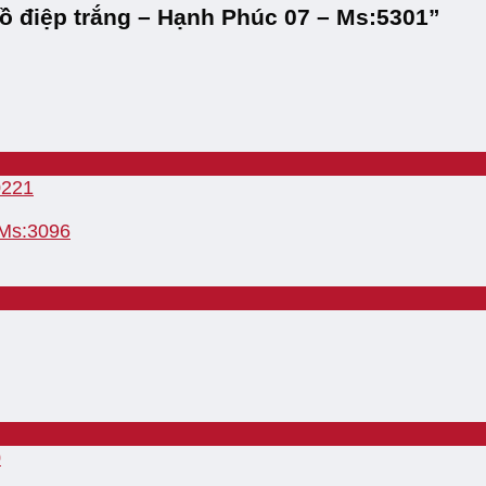
hồ điệp trắng – Hạnh Phúc 07 – Ms:5301”
 Ms:3096