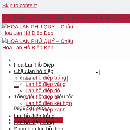
Skip to content
PHU QUY ORCHIDS - HOA CỦA PHÚ QUÝ , HO
Hoa Lan Hồ Điệp
Chậu lan hồ điệp
Lan hồ điệp trắng
Lan hồ điệp vàng
Lan hồ điệp đỏ
Tổng đài đặt hoa
Siêu tốc
Lan hồ điệp tím
Lan hồ điệp kết hợp
0939.516.933
Lan hồ điệp xanh
Lan hồ điệp trắng
Đăng nhập / Đăng ký
Lan hồ điệp vàng
Shop hoa lan hồ điệp