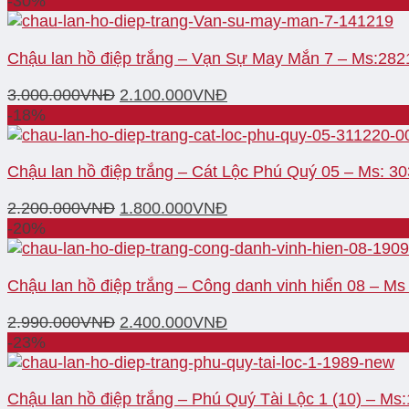
-30%
Chậu lan hồ điệp trắng – Vạn Sự May Mắn 7 – Ms:282
3.000.000
VNĐ
2.100.000
VNĐ
-18%
Chậu lan hồ điệp trắng – Cát Lộc Phú Quý 05 – Ms: 3
2.200.000
VNĐ
1.800.000
VNĐ
-20%
Chậu lan hồ điệp trắng – Công danh vinh hiển 08 – Ms
2.990.000
VNĐ
2.400.000
VNĐ
-23%
Chậu lan hồ điệp trắng – Phú Quý Tài Lộc 1 (10) – Ms