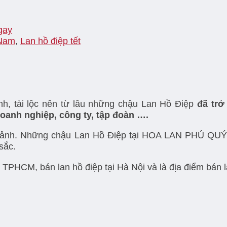
gay
 Nam
,
Lan hồ điệp tết
nh, tài lộc nên từ lâu những chậu Lan Hồ Điệp
đã trở
oanh nghiệp, công ty, tập đoàn ….
g chảnh. Những chậu Lan Hồ Điệp tại HOA LAN PHÚ QU
sắc.
HCM, bán lan hồ điệp tại Hà Nội và là địa điểm bán lan