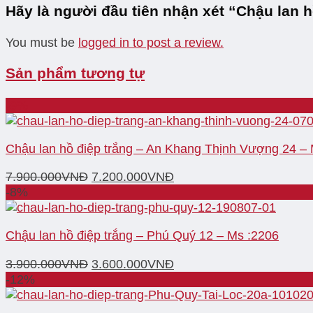
Hãy là người đầu tiên nhận xét “Chậu lan 
You must be
logged in to post a review.
Sản phẩm tương tự
-9%
Chậu lan hồ điệp trắng – An Khang Thịnh Vượng 24 –
7.900.000
VNĐ
7.200.000
VNĐ
-8%
Chậu lan hồ điệp trắng – Phú Quý 12 – Ms :2206
3.900.000
VNĐ
3.600.000
VNĐ
-12%