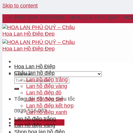
Skip to content
PHU QUY ORCHIDS - HOA CỦA PHÚ QUÝ , HO
Hoa Lan Hồ Điệp
Chậu lan hồ điệp
Lan hồ điệp trắng
Lan hồ điệp vàng
Lan hồ điệp đỏ
Tổng đài đặt hoa
Siêu tốc
Lan hồ điệp tím
Lan hồ điệp kết hợp
0939.516.933
Lan hồ điệp xanh
Lan hồ điệp trắng
Đăng nhập / Đăng ký
Lan hồ điệp vàng
Shop hoa lan hồ điệp