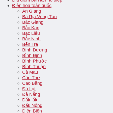
Điện hoa toàn quốc
An Giang
Bà Rịa Vũng Tàu
Bắc Giang
Bắc Kạn
Bạc Liêu
Bắc Ninh
Bến Tre
Bình Dương
Bình Định
Bình Phước
Bình Thuận
Cà Mau
Cần Thơ
Cao Bằng
Đà Lạt
Đà Nẵng
Đắk lắk
Đăk Nông
Điện Biên