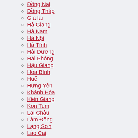
Đồng Nai
Đồng Tháp
Gia lai
Hà Giang
Hà Nam
Hà Nội
Hà Tĩnh
Hải Dương
Hải Phòng
Hậu Giang
Hòa Bình
Huế
Hưng Yên
Khánh Hòa
Kiên Giang
Kon Tum
Lai Châu
Lâm Đồng
Lạng Sơn
Lào Cai