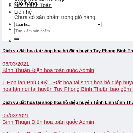
Giỏ hàng
HD Thanh Toán
Liên hệ
Chưa có sản phẩm trong giỏ hàng.
Dịch vụ đặt hoa tại shop hoa hồ điệp huyện Tuy Phong Bình T
06/03/2021
Bình Thuận Điện hoa toàn quốc
Admin
I. Hoa lan Phú Quý – Đặt hoa tại shop hoa hồ điệp hu
hoa tận nơi tại huyện Tuy Phong Bình Thuận bao gồm 2 
Dịch vụ đặt hoa tại shop hoa hồ điệp huyện Tánh Linh Bình Th
06/03/2021
Bình Thuận Điện hoa toàn quốc
Admin