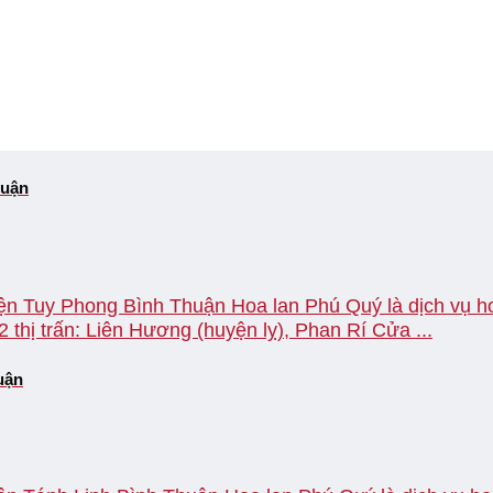
huận
yện Tuy Phong Bình Thuận Hoa lan Phú Quý là dịch vụ ho
thị trấn: Liên Hương (huyện lỵ), Phan Rí Cửa ...
uận