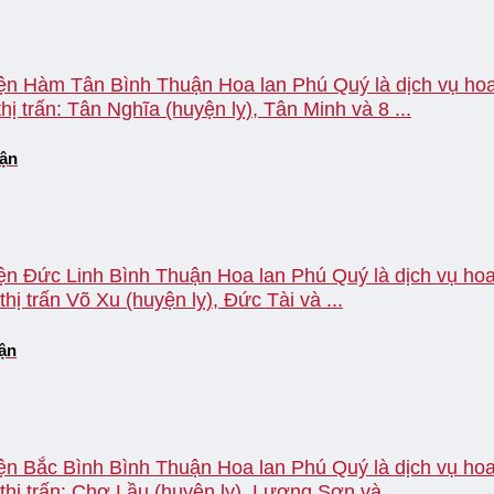
yện Hàm Tân Bình Thuận Hoa lan Phú Quý là dịch vụ hoa 
 trấn: Tân Nghĩa (huyện lỵ), Tân Minh và 8 ...
uận
ện Đức Linh Bình Thuận Hoa lan Phú Quý là dịch vụ hoa 
ị trấn Võ Xu (huyện lỵ), Đức Tài và ...
uận
ện Bắc Bình Bình Thuận Hoa lan Phú Quý là dịch vụ hoa 
hị trấn: Chợ Lầu (huyện lỵ), Lương Sơn và ...