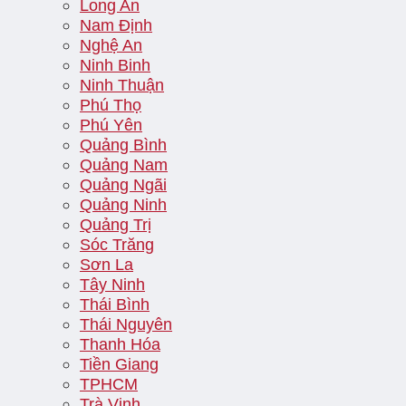
Long An
Nam Định
Nghệ An
Ninh Binh
Ninh Thuận
Phú Thọ
Phú Yên
Quảng Bình
Quảng Nam
Quảng Ngãi
Quảng Ninh
Quảng Trị
Sóc Trăng
Sơn La
Tây Ninh
Thái Bình
Thái Nguyên
Thanh Hóa
Tiền Giang
TPHCM
Trà Vinh