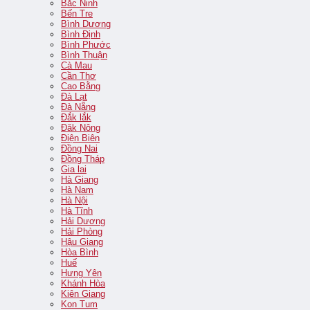
Bắc Ninh
Bến Tre
Bình Dương
Bình Định
Bình Phước
Bình Thuận
Cà Mau
Cần Thơ
Cao Bằng
Đà Lạt
Đà Nẵng
Đắk lắk
Đăk Nông
Điện Biên
Đồng Nai
Đồng Tháp
Gia lai
Hà Giang
Hà Nam
Hà Nội
Hà Tĩnh
Hải Dương
Hải Phòng
Hậu Giang
Hòa Bình
Huế
Hưng Yên
Khánh Hòa
Kiên Giang
Kon Tum