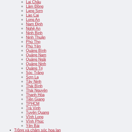
Lai Châu
Lâm Đồng
Lạng Sơn
Lào Cai
Long An
Nam Định
Nghệ An
Ninh Binh
Ninh Thuận
Phú Thọ
Phú Yên
Quảng Bình
Quảng Nam
Quảng Ngãi
Quảng Ninh
Quảng Trị
Sóc Trăng
Sơn La
Tây Ninh
Thái Bình
Thái Nguyên
Thanh Hóa
Tiền Giang
TPHCM
Trà Vinh
Tuyên Quang
Vĩnh Long
Vĩnh Phúc
Yên Bái
Trồng và chăm sóc hoa lan