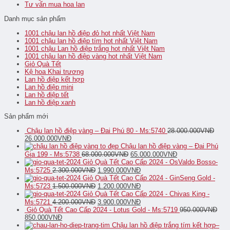
Tư vấn mua hoa lan
Danh mục sản phẩm
1001 chậu lan hồ điệp đỏ hot nhất Việt Nam
1001 chậu lan hồ điệp tím hot nhất Việt Nam
1001 chậu Lan hồ điệp trắng hot nhất Việt Nam
1001 chậu lan hồ điệp vàng hot nhất Việt Nam
Giỏ Quà Tết
Kệ hoa Khai trương
Lan hồ điệp kết hợp
Lan hồ điệp mini
Lan hồ điệp tết
Lan hồ điệp xanh
Sản phẩm mới
Chậu lan hồ điệp vàng – Đai Phú 80 - Ms:5740
28.000.000
VNĐ
26.000.000
VNĐ
Chậu lan hồ điệp vàng – Đai Phú
Gia 199 - Ms:5738
68.000.000
VNĐ
65.000.000
VNĐ
Giỏ Quà Tết Cao Cấp 2024 - OsValdo Bosso-
Ms:5725
2.300.000
VNĐ
1.990.000
VNĐ
Giỏ Quà Tết Cao Cấp 2024 - GinSeng Gold -
Ms:5723
1.500.000
VNĐ
1.200.000
VNĐ
Giỏ Quà Tết Cao Cấp 2024 - Chivas King -
Ms:5721
4.200.000
VNĐ
3.900.000
VNĐ
Giỏ Quà Tết Cao Cấp 2024 - Lotus Gold - Ms:5719
950.000
VNĐ
850.000
VNĐ
Chậu lan hồ điệp trắng tím kết hợp–