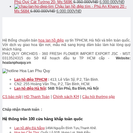
Phú Quý Cát Tường 20- Ms:5696
6.350.000
VNĐ
6.000.000
VNĐ
Chậu lan hồ điệp tím - Phú An Khang 20 -
Ms:5684
6.800.000
VNĐ
6.000.000
VNĐ
Hệ thống chuyên bán
hoa lan hồ điệp
uy tín TPHCM, Hà Nội và trên toàn quốc.
Với dịch vụ giao hoa tận nơi, mẫu mã sang trọng đảm bảo làm hài lòng quý
khách hàng.
PHU QUY ORCHIDS - 360 FRESH FLOWER IMPORT EXPORT JSC - MST:
0313524315 do Sở Kế hoạch đầu tư TP HCM cấp -
Website:
hoalanphuquy.vn
Lan hồ điệp TPHCM
:
413, Lê Văn Sỹ, P.2, Tân Bình.
CN2: 255 Hoàng Văn Thụ, P.2, Tân Bình, HCM.
Lan hồ điệp Hà Nội
: 56B Trần Phú, Ba Đình, Hà Nội
|
Chính sách KH
|
CS bảo mật
|
HD Thanh Toán
Câu hỏi thường gặp
Chấp nhận thanh toán :
Hệ thống trên 100 cửa hàng khắp toàn quốc
Lan hồ điệp Đà Nẵng
:149A Nguyễn Đình Tựu,Thanh Khê.
Hoa lan Cần Thơ
: Quốc Lộ 91B, Hưng Lợi, Ninh Kiều.