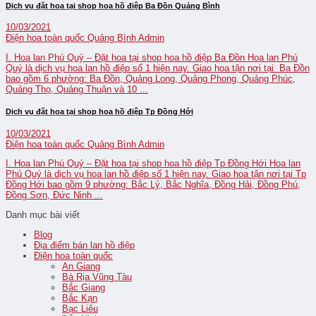
Dịch vụ đặt hoa tại shop hoa hồ điệp Ba Đồn Quảng Bình
10/03/2021
Điện hoa toàn quốc Quảng Bình
Admin
I. Hoa lan Phú Quý – Đặt hoa tại shop hoa hồ điệp Ba Đồn Hoa lan Phú
Quý là dịch vụ hoa lan hồ điệp số 1 hiện nay. Giao hoa tận nơi tại Ba Đồn
bao gồm 6 phường: Ba Đồn, Quảng Long, Quảng Phong, Quảng Phúc,
Quảng Thọ, Quảng Thuận và 10 ...
Dịch vụ đặt hoa tại shop hoa hồ điệp Tp Đồng Hới
10/03/2021
Điện hoa toàn quốc Quảng Bình
Admin
I. Hoa lan Phú Quý – Đặt hoa tại shop hoa hồ điệp Tp Đồng Hới Hoa lan
Phú Quý là dịch vụ hoa lan hồ điệp số 1 hiện nay. Giao hoa tận nơi tại Tp
Đồng Hới bao gồm 9 phường: Bắc Lý, Bắc Nghĩa, Đồng Hải, Đồng Phú,
Đồng Sơn, Đức Ninh ...
Danh mục bài viết
Blog
Địa điểm bán lan hồ điệp
Điện hoa toàn quốc
An Giang
Bà Rịa Vũng Tàu
Bắc Giang
Bắc Kạn
Bạc Liêu