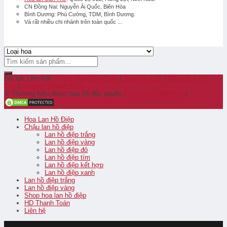
CN Đồng Nai: Nguyễn Ái Quốc, Biên Hòa
Bình Dương: Phú Cường, TDM, Bình Dương.
Và rất nhiều chi nhánh trên toàn quốc ...
Đối tác Liên Kết :
Vòng Hoa Đám Tang
|
Shop Hoa 88
|
Shop Hoa Phú
Quý
|
Vietnam Flower Shop
© Thương hiệu được bảo hộ độc quyền
PHU QUY ORCHIDS
|
Hoa Lan Hồ Điệp
Chậu lan hồ điệp
Lan hồ điệp trắng
Lan hồ điệp vàng
Lan hồ điệp đỏ
Lan hồ điệp tím
Lan hồ điệp kết hợp
Lan hồ điệp xanh
Lan hồ điệp trắng
Lan hồ điệp vàng
Shop hoa lan hồ điệp
HD Thanh Toán
Liên hệ