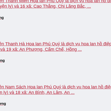
ện Thanh Miện Hoa lan Phú Quý là dịch vụ hoa lan hồ đi
ện lỵ) và 16 xã: Cao Thắng, Chi Lăng Bắc, ...
ơng
ện Thanh Hà Hoa lan Phú Quý là dịch vụ hoa lan hồ điệp 
 và 19 xã: An Phượng, Cẩm Chế, Hồng ...
ơng
ện Nam Sách Hoa lan Phú Quý là dịch vụ hoa lan hồ điệp
lỵ) và 18 xã: An Bình, An Lâm, An ...
ương