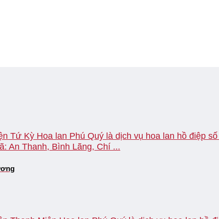
n Tứ Kỳ Hoa lan Phú Quý là dịch vụ hoa lan hồ điệp số 1
ã: An Thanh, Bình Lãng, Chí ...
Dương