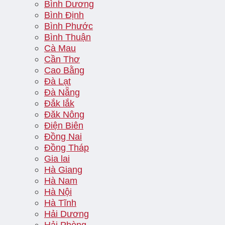
Bình Dương
Bình Định
Bình Phước
Bình Thuận
Cà Mau
Cần Thơ
Cao Bằng
Đà Lạt
Đà Nẵng
Đắk lắk
Đăk Nông
Điện Biên
Đồng Nai
Đồng Tháp
Gia lai
Hà Giang
Hà Nam
Hà Nội
Hà Tĩnh
Hải Dương
Hải Phòng