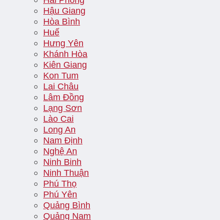
Hậu Giang
Hòa Bình
Huế
Hưng Yên
Khánh Hòa
Kiên Giang
Kon Tum
Lai Châu
Lâm Đồng
Lạng Sơn
Lào Cai
Long An
Nam Định
Nghệ An
Ninh Binh
Ninh Thuận
Phú Thọ
Phú Yên
Quảng Bình
Quảng Nam