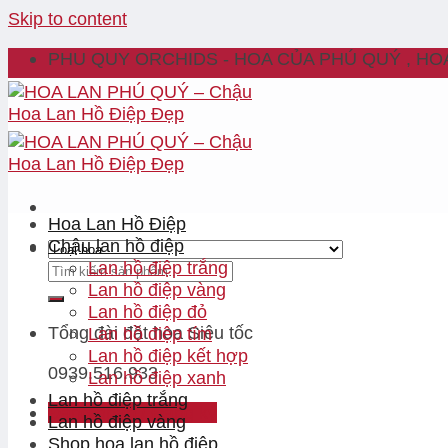
Skip to content
PHU QUY ORCHIDS - HOA CỦA PHÚ QUÝ , HO
Hoa Lan Hồ Điệp
Chậu lan hồ điệp
Lan hồ điệp trắng
Lan hồ điệp vàng
Lan hồ điệp đỏ
Tổng đài đặt hoa
Siêu tốc
Lan hồ điệp tím
Lan hồ điệp kết hợp
0939.516.933
Lan hồ điệp xanh
Lan hồ điệp trắng
Đăng nhập / Đăng ký
Lan hồ điệp vàng
Shop hoa lan hồ điệp