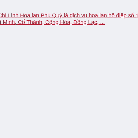
hí Linh Hoa lan Phú Quý là dịch vụ hoa lan hồ điệp số 1
Minh, Cổ Thành, Cộng Hòa, Đồng Lạc, ...