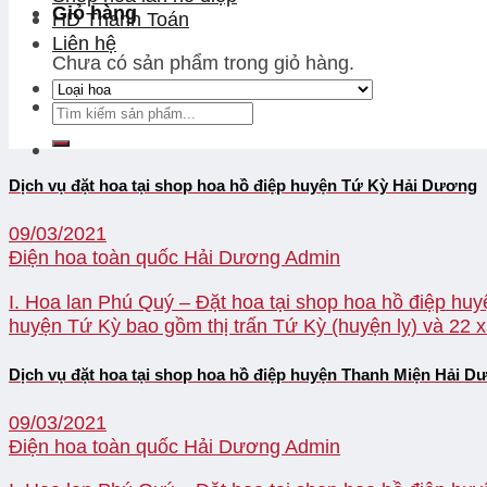
Giỏ hàng
HD Thanh Toán
Liên hệ
Chưa có sản phẩm trong giỏ hàng.
Dịch vụ đặt hoa tại shop hoa hồ điệp huyện Tứ Kỳ Hải Dương
09/03/2021
Điện hoa toàn quốc Hải Dương
Admin
I. Hoa lan Phú Quý – Đặt hoa tại shop hoa hồ điệp huyệ
huyện Tứ Kỳ bao gồm thị trấn Tứ Kỳ (huyện lỵ) và 22 x
Dịch vụ đặt hoa tại shop hoa hồ điệp huyện Thanh Miện Hải 
09/03/2021
Điện hoa toàn quốc Hải Dương
Admin