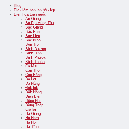
Blog
Địa điểm bán lan hồ điệp
Điện hoa toàn quốc
An Giang
Bà Rịa Vũng Tàu
Bắc Giang
Bắc Kạn
Bạc Liêu
Bắc Ninh
Bến Tre
Bình Dương
Bình Định
Bình Phước
Bình Thuận
Cà Mau
Cần Thơ
Cao Bằng
Đà Lạt
Đà Nẵng
Đắk lắk
Đăk Nông
Điện Biên
Đồng Nai
Đồng Tháp
Gia lai
Hà Giang
Hà Nam
Hà Nội
Hà Tĩnh