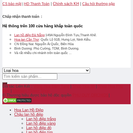
|
Chính sách KH
|
CS bảo mật
|
HD Thanh Toán
Câu hỏi thường gặp
Chấp nhận thanh toán :
Hệ thống trên 100 cửa hàng khắp toàn quốc
Lan hồ điệp Đà Nẵng
:149A Nguyễn Đình Tựu,Thanh Khê.
Hoa lan Cần Thơ
: Quốc Lộ 91B, Hưng Lợi, Ninh Kiều.
CN Đồng Nai: Nguyễn Ái Quốc, Biên Hòa
Bình Dương: Phú Cường, TDM, Bình Dương.
Và rất nhiều chi nhánh trên toàn quốc ...
Đối tác Liên Kết :
Vòng Hoa Đám Tang
|
Shop Hoa 88
|
Shop Hoa Phú
Quý
|
Vietnam Flower Shop
© Thương hiệu được bảo hộ độc quyền
PHU QUY ORCHIDS
|
Hoa Lan Hồ Điệp
Chậu lan hồ điệp
Lan hồ điệp trắng
Lan hồ điệp vàng
Lan hồ điệp đỏ
Lan hồ điệp tím