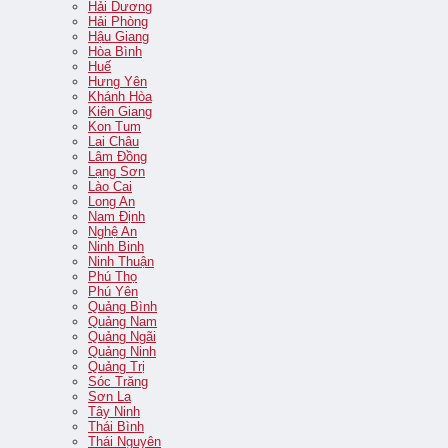
Hải Dương
Hải Phòng
Hậu Giang
Hòa Bình
Huế
Hưng Yên
Khánh Hòa
Kiên Giang
Kon Tum
Lai Châu
Lâm Đồng
Lạng Sơn
Lào Cai
Long An
Nam Định
Nghệ An
Ninh Binh
Ninh Thuận
Phú Thọ
Phú Yên
Quảng Bình
Quảng Nam
Quảng Ngãi
Quảng Ninh
Quảng Trị
Sóc Trăng
Sơn La
Tây Ninh
Thái Bình
Thái Nguyên