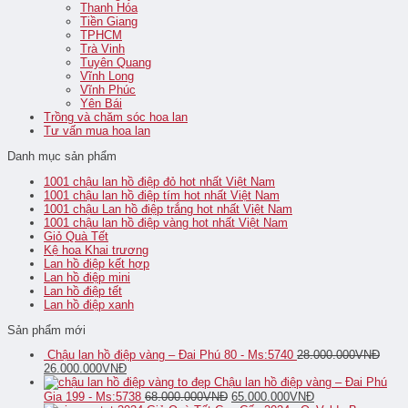
Thanh Hóa
Tiền Giang
TPHCM
Trà Vinh
Tuyên Quang
Vĩnh Long
Vĩnh Phúc
Yên Bái
Trồng và chăm sóc hoa lan
Tư vấn mua hoa lan
Danh mục sản phẩm
1001 chậu lan hồ điệp đỏ hot nhất Việt Nam
1001 chậu lan hồ điệp tím hot nhất Việt Nam
1001 chậu Lan hồ điệp trắng hot nhất Việt Nam
1001 chậu lan hồ điệp vàng hot nhất Việt Nam
Giỏ Quà Tết
Kệ hoa Khai trương
Lan hồ điệp kết hợp
Lan hồ điệp mini
Lan hồ điệp tết
Lan hồ điệp xanh
Sản phẩm mới
Chậu lan hồ điệp vàng – Đai Phú 80 - Ms:5740
28.000.000
VNĐ
26.000.000
VNĐ
Chậu lan hồ điệp vàng – Đai Phú
Gia 199 - Ms:5738
68.000.000
VNĐ
65.000.000
VNĐ