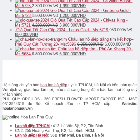
Giỏ Quà Tết Cao Cấp 2024 - OsValdo Bosso-
Ms:5725
2.300.000
VNĐ
1.990.000
VNĐ
Giỏ Quà Tết Cao Cấp 2024 - GinSeng Gold -
Ms:5723
1.500.000
VNĐ
1.200.000
VNĐ
Giỏ Quà Tết Cao Cấp 2024 - Chivas King -
Ms:5721
4.200.000
VNĐ
3.900.000
VNĐ
Giỏ Quà Tết Cao Cấp 2024 - Lotus Gold - Ms:5719
950.000
VNĐ
850.000
VNĐ
Chậu lan hồ điệp trắng tím kết hợp–
Phú Quý Cát Tường 20- Ms:5696
6.350.000
VNĐ
6.000.000
VNĐ
Chậu lan hồ điệp tím - Phú An Khang 20 -
Ms:5684
6.800.000
VNĐ
6.000.000
VNĐ
Hệ thống chuyên bán
hoa lan hồ điệp
uy tín TPHCM, Hà Nội và trên toàn quốc.
Với dịch vụ giao hoa tận nơi, mẫu mã sang trọng đảm bảo làm hài lòng quý
khách hàng.
PHU QUY ORCHIDS - 360 FRESH FLOWER IMPORT EXPORT JSC - MST:
0313524315 do Sở Kế hoạch đầu tư TP HCM cấp -
Website:
hoalanphuquy.vn
Lan hồ điệp TPHCM
:
413, Lê Văn Sỹ, P.2, Tân Bình.
CN2: 255 Hoàng Văn Thụ, P.2, Tân Bình, HCM.
Lan hồ điệp Hà Nội
: 56B Trần Phú, Ba Đình, Hà Nội