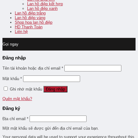
Lan hồ điệp kết hợp
Lan hồ điệp xanh
Lan hồ điệp trắng
Lan hồ điệp vàng
Shop hoa lan hồ điệp
HD Thanh Toán
Liên hệ
Gọi ngay
Đăng nhập
Tên tài khoản hoặc địa chỉ email
*
Mật khẩu
*
Ghi nhớ mật khẩu
Đăng nhập
Quên mật khẩu?
Đăng ký
Địa chỉ email
*
Một mật khẩu sẽ được gửi đến địa chỉ email của bạn.
Your personal data will be used to support your experience throughout this