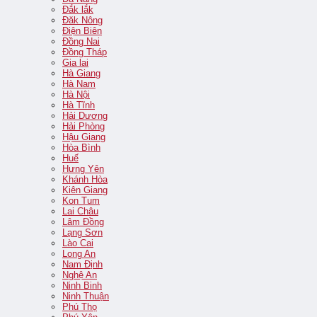
Đắk lắk
Đăk Nông
Điện Biên
Đồng Nai
Đồng Tháp
Gia lai
Hà Giang
Hà Nam
Hà Nội
Hà Tĩnh
Hải Dương
Hải Phòng
Hậu Giang
Hòa Bình
Huế
Hưng Yên
Khánh Hòa
Kiên Giang
Kon Tum
Lai Châu
Lâm Đồng
Lạng Sơn
Lào Cai
Long An
Nam Định
Nghệ An
Ninh Binh
Ninh Thuận
Phú Thọ