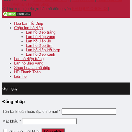
Quý
|
Vietnam Flower Shop
© Thương hiệu được bảo hộ độc quyền
PHU QUY ORCHIDS
|
Hoa Lan Hồ Điệp
Chậu lan hồ điệp
Lan hồ điệp trắng
Lan hồ điệp vàng
Lan hồ điệp đỏ
Lan hồ điệp tím
Lan hồ điệp kết hợp
Lan hồ điệp xanh
Lan hồ điệp trắng
Lan hồ điệp vàng
Shop hoa lan hồ điệp
HD Thanh Toán
Liên hệ
Gọi ngay
Đăng nhập
Tên tài khoản hoặc địa chỉ email
*
Mật khẩu
*
Ghi nhớ mật khẩu
Đăng nhập