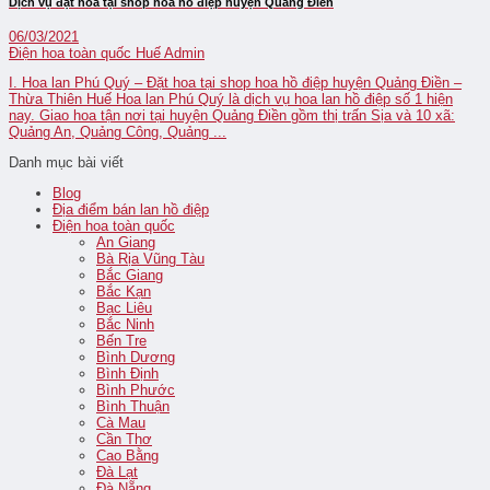
Dịch vụ đặt hoa tại shop hoa hồ điệp huyện Quảng Điền
06/03/2021
Điện hoa toàn quốc Huế
Admin
I. Hoa lan Phú Quý – Đặt hoa tại shop hoa hồ điệp huyện Quảng Điền –
Thừa Thiên Huế Hoa lan Phú Quý là dịch vụ hoa lan hồ điệp số 1 hiện
nay. Giao hoa tận nơi tại huyện Quảng Điền gồm thị trấn Sịa và 10 xã:
Quảng An, Quảng Công, Quảng ...
Danh mục bài viết
Blog
Địa điểm bán lan hồ điệp
Điện hoa toàn quốc
An Giang
Bà Rịa Vũng Tàu
Bắc Giang
Bắc Kạn
Bạc Liêu
Bắc Ninh
Bến Tre
Bình Dương
Bình Định
Bình Phước
Bình Thuận
Cà Mau
Cần Thơ
Cao Bằng
Đà Lạt
Đà Nẵng