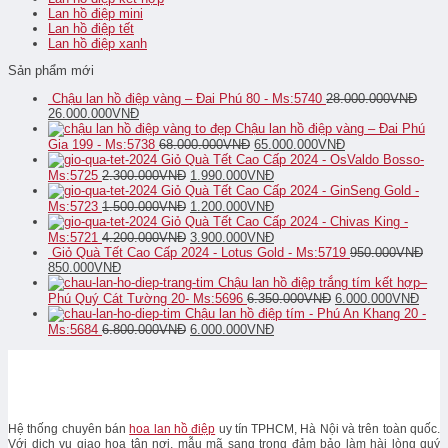
Lan hồ điệp mini
Lan hồ điệp tết
Lan hồ điệp xanh
Sản phẩm mới
Chậu lan hồ điệp vàng – Đai Phú 80 - Ms:5740
28.000.000
VNĐ
26.000.000
VNĐ
Chậu lan hồ điệp vàng – Đai Phú
Gia 199 - Ms:5738
68.000.000
VNĐ
65.000.000
VNĐ
Giỏ Quà Tết Cao Cấp 2024 - OsValdo Bosso-
Ms:5725
2.300.000
VNĐ
1.990.000
VNĐ
Giỏ Quà Tết Cao Cấp 2024 - GinSeng Gold -
Ms:5723
1.500.000
VNĐ
1.200.000
VNĐ
Giỏ Quà Tết Cao Cấp 2024 - Chivas King -
Ms:5721
4.200.000
VNĐ
3.900.000
VNĐ
Giỏ Quà Tết Cao Cấp 2024 - Lotus Gold - Ms:5719
950.000
VNĐ
850.000
VNĐ
Chậu lan hồ điệp trắng tím kết hợp–
Phú Quý Cát Tường 20- Ms:5696
6.350.000
VNĐ
6.000.000
VNĐ
Chậu lan hồ điệp tím - Phú An Khang 20 -
Ms:5684
6.800.000
VNĐ
6.000.000
VNĐ
Hệ thống chuyên bán
hoa lan hồ điệp
uy tín TPHCM, Hà Nội và trên toàn quốc.
Với dịch vụ giao hoa tận nơi, mẫu mã sang trọng đảm bảo làm hài lòng quý