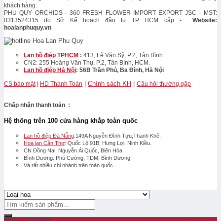
khách hàng.
PHU QUY ORCHIDS - 360 FRESH FLOWER IMPORT EXPORT JSC - MST:
0313524315 do Sở Kế hoạch đầu tư TP HCM cấp -
Website:
hoalanphuquy.vn
Lan hồ điệp TPHCM
:
413, Lê Văn Sỹ, P.2, Tân Bình.
CN2: 255 Hoàng Văn Thụ, P.2, Tân Bình, HCM.
Lan hồ điệp Hà Nội
: 56B Trần Phú, Ba Đình, Hà Nội
|
Chính sách KH
|
CS bảo mật
|
HD Thanh Toán
Câu hỏi thường gặp
Chấp nhận thanh toán :
Hệ thống trên 100 cửa hàng khắp toàn quốc
Lan hồ điệp Đà Nẵng
:149A Nguyễn Đình Tựu,Thanh Khê.
Hoa lan Cần Thơ
: Quốc Lộ 91B, Hưng Lợi, Ninh Kiều.
CN Đồng Nai: Nguyễn Ái Quốc, Biên Hòa
Bình Dương: Phú Cường, TDM, Bình Dương.
Và rất nhiều chi nhánh trên toàn quốc ...
Đối tác Liên Kết :
Vòng Hoa Đám Tang
|
Shop Hoa 88
|
Shop Hoa Phú