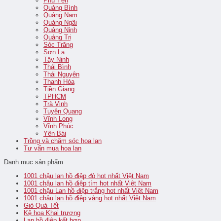
Phú Yên
Quảng Bình
Quảng Nam
Quảng Ngãi
Quảng Ninh
Quảng Trị
Sóc Trăng
Sơn La
Tây Ninh
Thái Bình
Thái Nguyên
Thanh Hóa
Tiền Giang
TPHCM
Trà Vinh
Tuyên Quang
Vĩnh Long
Vĩnh Phúc
Yên Bái
Trồng và chăm sóc hoa lan
Tư vấn mua hoa lan
Danh mục sản phẩm
1001 chậu lan hồ điệp đỏ hot nhất Việt Nam
1001 chậu lan hồ điệp tím hot nhất Việt Nam
1001 chậu Lan hồ điệp trắng hot nhất Việt Nam
1001 chậu lan hồ điệp vàng hot nhất Việt Nam
Giỏ Quà Tết
Kệ hoa Khai trương
Lan hồ điệp kết hợp