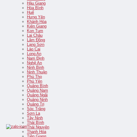
Hậu Giang
Hòa Bình
Huế
Hưng Yên
Khánh Hòa
Kiên Giang
Kon Tum
Lai Châu
Lâm Đồng
Lạng Sơn
Lào Cai
Long An
Nam Định
Nghệ An
Ninh Binh
Ninh Thuận
Phú Thọ
Phú Yên
Quảng Bình
Quảng Nam
Quảng Ngãi
Quảng Ninh
Quảng Trị
Sóc Trăng
Sơn La
Tây Ninh
Thái Bình
Thái Nguyên
Thanh Hóa
Tiền Giang