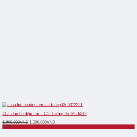
Chậu lan hồ điệp tím – Cát Tường 05- Ms:5312
1.800.000
VNĐ
1.500.000
VNĐ
-27%