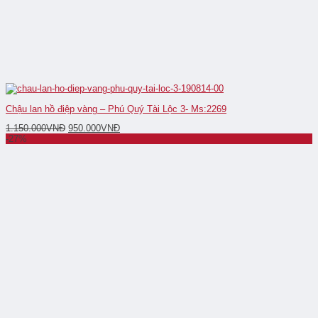
Chậu lan hồ điệp vàng – Phú Quý Tài Lộc 3- Ms:2269
1.150.000
VNĐ
950.000
VNĐ
-27%