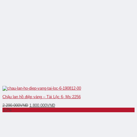
Chậu lan hồ điệp vàng – Tài Lộc 6- Ms:2256
2.290.000
VNĐ
1.800.000
VNĐ
-17%