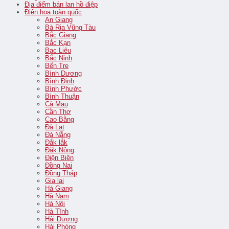
Địa điểm bán lan hồ điệp
Điện hoa toàn quốc
An Giang
Bà Rịa Vũng Tàu
Bắc Giang
Bắc Kạn
Bạc Liêu
Bắc Ninh
Bến Tre
Bình Dương
Bình Định
Bình Phước
Bình Thuận
Cà Mau
Cần Thơ
Cao Bằng
Đà Lạt
Đà Nẵng
Đắk lắk
Đăk Nông
Điện Biên
Đồng Nai
Đồng Tháp
Gia lai
Hà Giang
Hà Nam
Hà Nội
Hà Tĩnh
Hải Dương
Hải Phòng