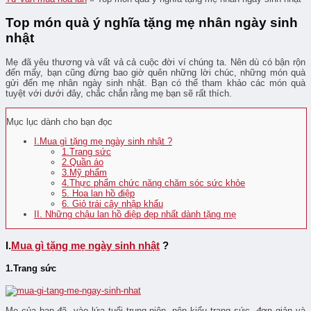
Top món quà ý nghĩa tặng mẹ nhân ngày sinh
nhật
Mẹ đã yêu thương và vất vả cả cuộc đời ví chúng ta. Nên dù có bận rộn
đến mấy, bạn cũng đừng bao giờ quên những lời chúc, những món quà
gửi đến mẹ nhân ngày sinh nhật. Bạn có thể tham khảo các món quà
tuyệt với dưới đây, chắc chắn rằng mẹ bạn sẽ rất thích.
Mục lục dành cho bạn đọc
I.Mua gì tặng mẹ ngày sinh nhật ?
1.Trang sức
2.Quần áo
3.Mỹ phẩm
4.Thực phẩm chức năng chăm sóc sức khỏe
5. Hoa lan hồ điệp
6. Giỏ trái cây nhập khẩu
II. Những chậu lan hồ điệp đẹp nhất dành tặng mẹ
I.
Mua gì tặng mẹ ngày sinh nhật
?
1.Trang sức
Mẹ của bạn đã vào lứa tuổi trung niên, nên kiểu trang sức đơn giản và