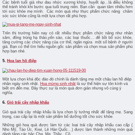
Các bệnh tuổi già như đau nhức xương khớp, huyết áp…là điều không
thể tránh khỏi khi bước qua tuổi trung niên. Bạn cần quan tâm nhiều hơn
tới sức khỏe mẹ mình. Các món quà như thực phẩm chức năng chăm
sóc sức khỏe cũng là một lựa chọn rất phù hợp.
Trên thị trường hiện nay có rất nhiều thực phẩm chức năng như nhân
sâm, đông trùng hạ thảo,yến sào, các loại thuốc… để bồi bổ sức khỏe,
tăng cường các chức năng của cơ thể, ngăn ngừa một số bệnh ở người
già. Bạn có thể tìm hiểu nguồn gốc sản phẩm và chọn mua sản phẩm phù
hợp bạn nhé.
5.
Hoa lan hồ điệp
Một lựa chọn khá độc đáo đó chính là dành tặng mẹ một chậu lan hồ điệp
nhân ngày sinh nhật.
Hoa mừng sinh nhật
là sự thể hiện sự tôn kính và
biết ơn đến mẹ. Đây thực sự là món quà đơn giản nhưng vô cùng ý
nghĩa.
6.
Giỏ trái cây nhập khẩu
Giỏ quà trái cây nhập khẩu là lựa chọn lý tưởng nhất để tặng mẹ. Sang
trọng, cao cấp lại là một sản phẩm bổ dưỡng tốt cho sức khỏe.
Những giỏ hoa quả được làm từ các loại trái cây nhập khẩu cao cấp (
Nho Mỹ, Táo Úc, Kiwi, Lê Hàn Quốc…) được làm thành những món quà
dành tặng các bậc Cha, Mẹ, Thầy , Cô ….