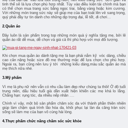
tinh thế sẽ là lựa chọn phù hợp nhất. Tùy vào điều kiện tài chính mà bạn
có thể chọn mua trang sức bằng ngọc trai, bằng vàng hoặc kim cương.
Với những món trang sức này sẽ giúp mẹ của bạn toát lên vẻ sang trọng,
quý phái đầy tự tin dành cho những dịp trọng đại, lễ tết, đi chơi…
2.Quần áo
Đây luôn là sản phẩm trong top những món quà ý nghĩa tặng mẹ, bởi lẽ
quần áo rất dễ mua, dễ chọn và giá cả thì phù hợp với mọi đối tượng.
Khi chọn mua quần áo dành tặng mẹ là bạn phải nắm kỹ vóc dáng, chiều
cao cân nặng hoặc size đồ mẹ thường mặc để lựa chọn cho phù hợp.
Ngoài ra, bạn cũng nên lưu ý tới những kiểu dáng,màu sắc quần áo mà
mẹ thích nữa nhé.
3.Mỹ phẩm
Vì mẹ là phụ nữ nên vẫn có nhu cầu làm đẹp như chúng ta thôi! Ở độ tuổi
trung niên, dấu hiệu tuổi già dần xuất hiện khiến các mẹ khá lo lắng.
Chẳng hạn: rụng tóc, da nhiều nếp nhăn ….
Chính vì vậy, một bộ sản phẩm chăm sóc da với thành phần thiên nhiên
giúp làm chậm quá trình lão hóa da, khôi phục lại làn da căng tràn sức
sống sẽ làm mẹ của bạn vô cùng hài lòng.
4.Thực phẩm chức năng chăm sóc sức khỏe