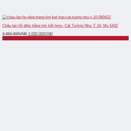
Chậu lan hồ điệp trắng tím kết hợp– Cát Tường Như Ý 10- Ms:5432
3.350.000
VNĐ
3.000.000
VNĐ
-14%